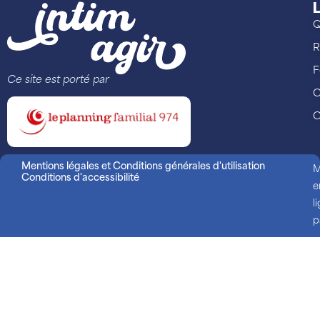
L
Q
R
F
Ce site est porté par
C
C
Mentions légales et Conditions générales d'utilisation
M
Conditions d'accessibilité
e
l
p