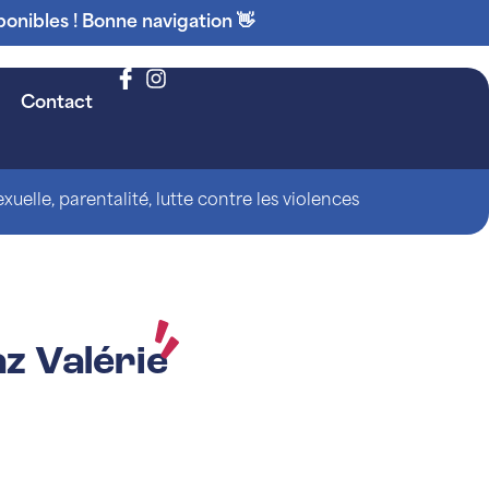
ponibles ! Bonne navigation 👋
Contact
uelle, parentalité, lutte contre les violences
z Valérie