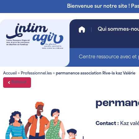
Bienvenue sur notre site ! Pa
Qui sommes-no
Centre ressource avec et p
Accueil
»
Professionnel.les
»
permanence association Rive-la kaz Valérie
Retour
permane
Contact :
Kaz valé