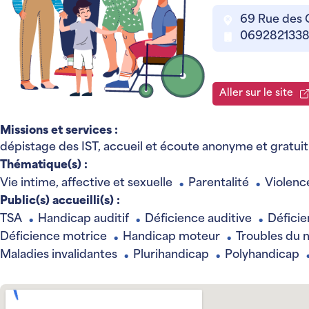
69 Rue des 
069282133
Aller sur le site
Missions et services :
dépistage des IST, accueil et écoute anonyme et gratuit
Thématique(s) :
Vie intime, affective et sexuelle
Parentalité
Violenc
●
●
Public(s) accueilli(s) :
TSA
Handicap auditif
Déficience auditive
Déficie
●
●
●
Déficience motrice
Handicap moteur
Troubles du
●
●
Maladies invalidantes
Plurihandicap
Polyhandicap
●
●