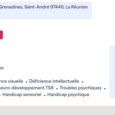
Grenadines, Saint-André 97440, La Réunion
8
es
nce visuelle
Déficience intellectuelle
●
●
 neuro-développement TSA
Troubles psychiques
●
●
Handicap sensoriel
Handicap psychique
●
●