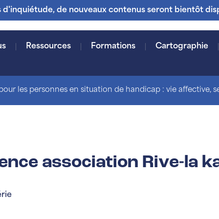
s d'inquiétude, de nouveaux contenus seront bientôt dis
us
Ressources
Formations
Cartographie
our les personnes en situation de handicap : vie affective, sex
nce association Rive-la ka
rie