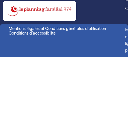
C
Mentions légales et Conditions générales d'utilisation
M
Conditions d'accessibilité
e
l
p