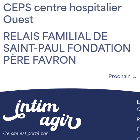
CEPS centre hospitalier
Ouest
RELAIS FAMILIAL DE
SAINT-PAUL FONDATION
PÈRE FAVRON
Prochain
→
L
Q
R
F
Ce site est porté par
C