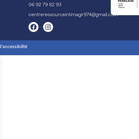
06 92 79 82 93
centreressourceintimagir974@gmail.com
'accessibilité