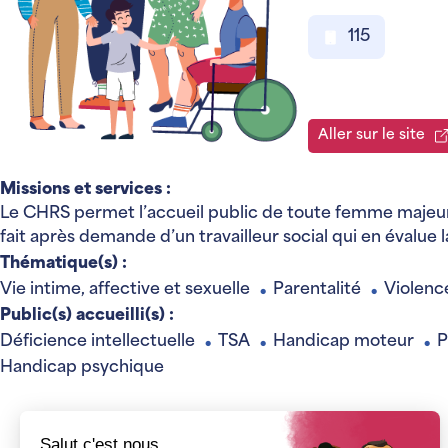
115
Aller sur le site
Missions et services :
Le CHRS permet l’accueil public de toute femme majeure e
fait après demande d’un travailleur social qui en évalue 
Thématique(s) :
Vie intime, affective et sexuelle
Parentalité
Violenc
●
●
Public(s) accueilli(s) :
Déficience intellectuelle
TSA
Handicap moteur
P
●
●
●
Handicap psychique