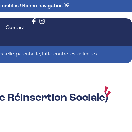
ponibles ! Bonne navigation 👋
Contact
uelle, parentalité, lutte contre les violences
 Réinsertion Sociale)