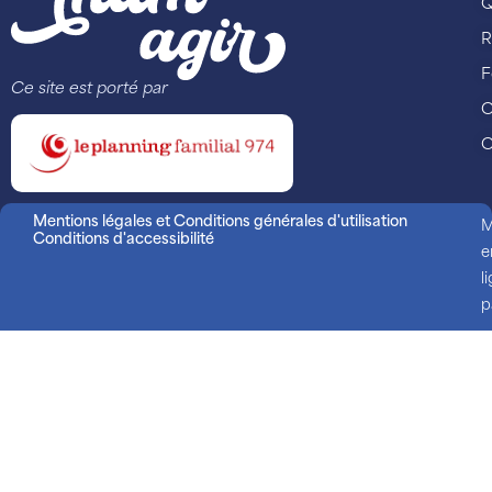
Q
R
F
Ce site est porté par
C
C
Mentions légales et Conditions générales d'utilisation
M
Conditions d'accessibilité
e
l
p