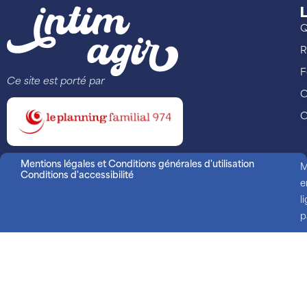
L
Q
R
F
Ce site est porté par
C
C
Mentions légales et Conditions générales d'utilisation
M
Conditions d'accessibilité
e
l
p