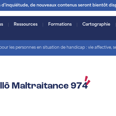
s d'inquiétude, de nouveaux contenus seront bientôt dis
us
Ressources
Formations
Cartographie
our les personnes en situation de handicap : vie affective, sex
lô Maltraitance 974