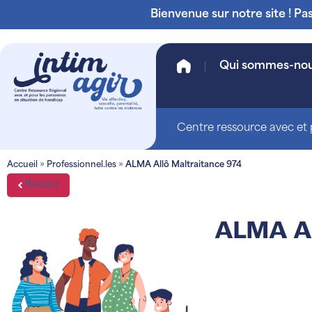
Bienvenue sur notre site ! Pa
Qui sommes-no
Centre ressource avec et p
Accueil
»
Professionnel.les
»
ALMA Allô Maltraitance 974
Retour
ALMA Al