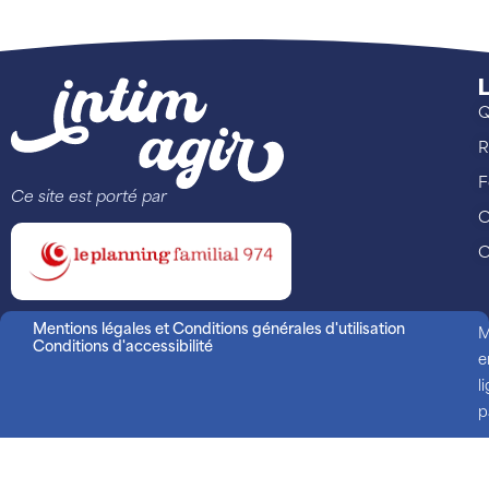
L
Q
R
F
Ce site est porté par
C
C
Mentions légales et Conditions générales d'utilisation
M
Conditions d'accessibilité
e
l
p