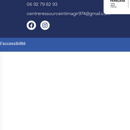
06 92 79 82 93
centreressourceintimagir974@gmail.com
'accessibilité