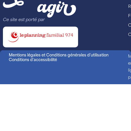
R
F
Ce site est porté par
C
C
Mentions légales et Conditions générales d'utilisation
M
Conditions d'accessibilité
e
l
p