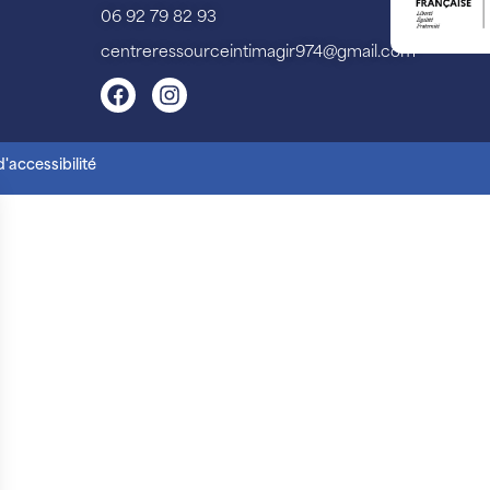
06 92 79 82 93
centreressourceintimagir974@gmail.com
'accessibilité