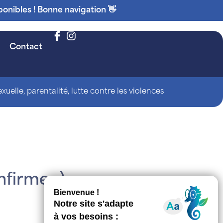
ponibles ! Bonne navigation 👋
Contact
uelle, parentalité, lutte contre les violences
nfirmer )