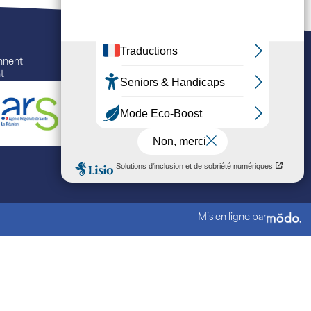
ennent
t
Mis en ligne par