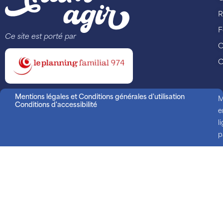
R
F
Ce site est porté par
C
C
Mentions légales et Conditions générales d'utilisation
M
Conditions d'accessibilité
e
l
p