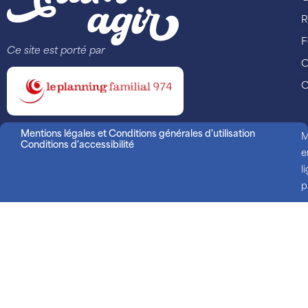
R
F
Ce site est porté par
C
C
Mentions légales et Conditions générales d'utilisation
M
Conditions d'accessibilité
e
l
p