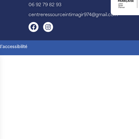
06 92 79 82 93
centreressourceintimagir974@gmail.com
'accessibilité